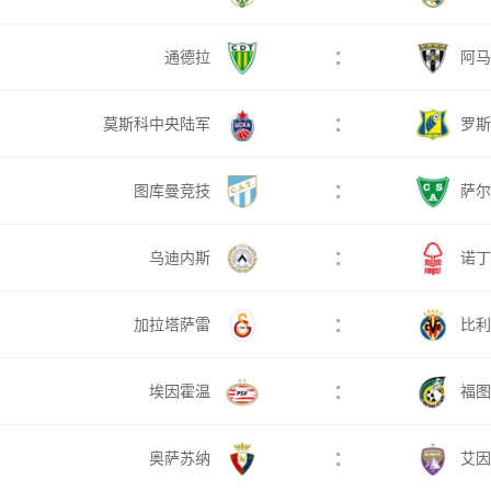
:
通德拉
阿马
:
莫斯科中央陆军
罗斯
:
图库曼竞技
萨尔
:
乌迪内斯
诺丁
:
加拉塔萨雷
比利
:
埃因霍温
福图
:
奥萨苏纳
艾因