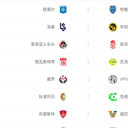
:
欧塞尔
特鲁
:
洛桑
年轻
:
索菲亚火车头
索非
:
锡瓦斯体育
厄洛
:
雅罗
VP
:
标准列日
色格
:
布雷斯特
威尼