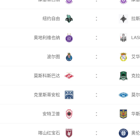
:
纽约自由
拉斯
:
奥地利维也纳
LA
:
波尔图
艾华
:
莫斯科斯巴达
克拉
:
克里斯蒂安松
莫尔
:
安特卫普
华斯
:
喀山红宝石
奥伦