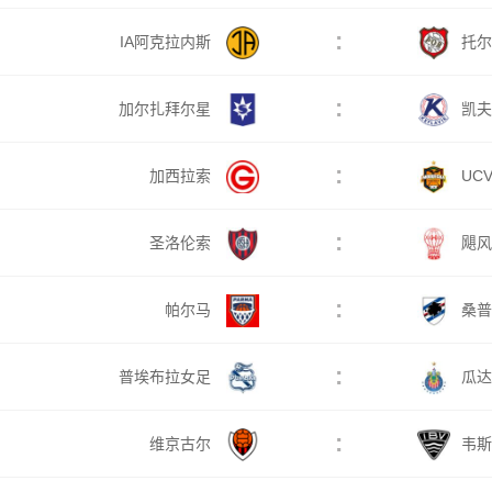
:
IA阿克拉内斯
托尔
:
加尔扎拜尔星
凯夫
:
加西拉索
UC
:
圣洛伦索
飓风
:
帕尔马
桑普
:
普埃布拉女足
瓜达
:
维京古尔
韦斯