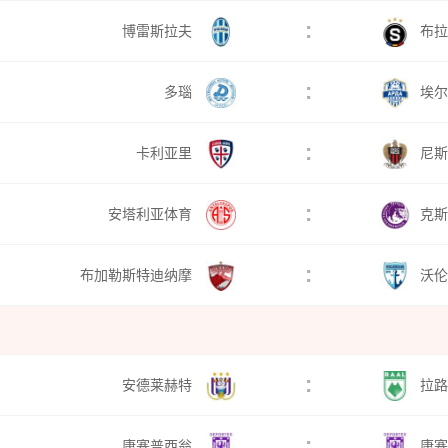
:
博雷斯拉夫
布拉
:
多瑙
埃尔
:
卡利亚里
尼斯
:
安塔利亚体育
克斯
:
布加勒斯特迪纳摩
沃伦
:
安德莱赫特
拉路
:
康塞普西翁
康塞