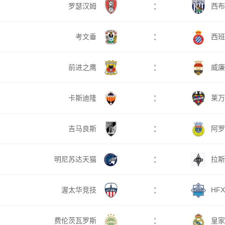
:
罗瑟汉姆
西布
:
考文垂
西班
:
前进之鹰
威廉
:
卡斯迪隆
莱万
:
吉马良斯
阿罗
:
明尼苏达天猫
拉斯
:
渥太华竞技
HF
:
费伦茨瓦罗斯
皇家