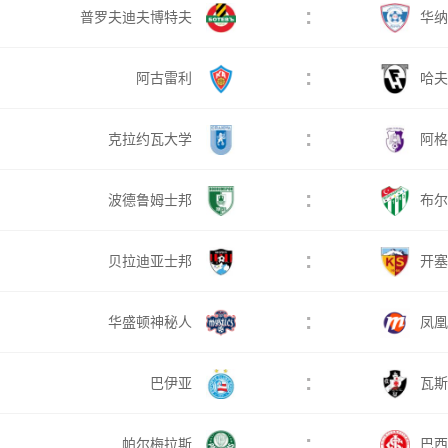
:
普罗夫迪夫博特夫
华纳
:
阿古雷利
哈夫
:
克拉约瓦大学
阿格
:
波德鲁姆士邦
布尔
:
贝拉迪亚士邦
开塞
:
华盛顿神秘人
凤凰
:
巴伊亚
瓦斯
:
帕尔梅拉斯
巴西