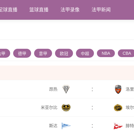
足球直播
篮球直播
法甲录像
法甲新闻
NBA
CBA
法甲
德甲
意甲
欧冠
中超
:
昂热
洛里
:
米亚尔比
埃尔
:
斯达
腓特